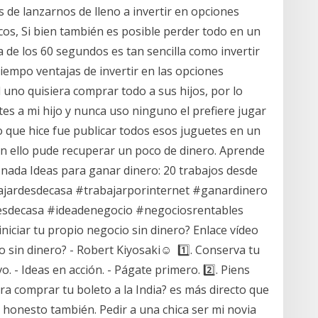
 de lanzarnos de lleno a invertir en opciones
cos, Si bien también es posible perder todo en un
a de los 60 segundos es tan sencilla como invertir
iempo ventajas de invertir en las opciones
 uno quisiera comprar todo a sus hijos, por lo
s a mi hijo y nunca uso ninguno el prefiere jugar
Lo que hice fue publicar todos esos juguetes en un
n ello pude recuperar un poco de dinero. Aprende
ir nada Ideas para ganar dinero: 20 trabajos desde
bajardesdecasa #trabajarporinternet #ganardinero
sdecasa #ideadenegocio #negociosrentables
iciar tu propio negocio sin dinero? Enlace vídeo
sin dinero? - Robert Kiyosaki☺️ ️ 1️⃣. Conserva tu
. - Ideas en acción. - Págate primero. 2️⃣. Piens
a comprar tu boleto a la India? es más directo que
s honesto también. Pedir a una chica ser mi novia