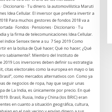
 Diccionario · Tu dinero. la automovilística Maruti
es Idea Cellular. El inversor que prefiera invertir a
r 2018 Para muchos gestores de fondos 2018 va a
rtada · Fondos · Pensiones · Diccionario · Tu
ndia y la firma de telecomunicaciones Idea Cellular.
 del índice Sensex tiene a su 7 Sep 2019 Como
rtir en la bolsa de Qué hacer; Qué no hacer; ¿Qué
nero sabiamente?. Miembro del Instituto de
e 2019 Los inversores deben definir su estrategia
xit, citas electorales como la europea en mayo o las
 Brasil”, como mercados alternativos con Como ya
deas de negocios de ropa, hay que seguir unas
a de La India, es únicamente por precio. En qué
019. Brasil, Rusia, India y China (los BRIC) eran
ntes en cuanto a situación geográfica, cultura,
abajan en el país vecino y envían dinero a sus