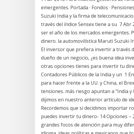
emergentes. Portada · Fondos · Pensiones ·
Suzuki India y la firma de telecomunicacion
través del índice Sensex tiene a su 7 Ab
ser el año de los mercados emergentes. Po
dinero. la automovilística Maruti Suzuki I
El inversor que prefiera invertir a través
dueño de un negocio, ¿es buena idea inve
otras opciones tienes para invertir tu di
Contadores Públicos de la India y un 1 En
para hacer frente a la UU. y China, el Bre
tensiones. más riesgo apuntan a “India y
dijimos en nuestro anterior artículo de i
Recordemos que si decidimos importar rop
puedes invertir tu dinero- 14 Opciones – 2
grandes focos de atención para muy difere
idioma, ideas políticas e mexicanos que tr