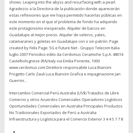
shows. Leaping into the abyss and resurfacing with a pearl.
Agradezco a la Directora de la publicación donde aparecerán
estas reflexiones que me haya permitido hacerlas públicas en
este momento en el que el problema de fondo ha adquirido
este protagonismo inesperado. Alquiler de barcos en
Guadalupe al mejor precio. Alquiler de veleros, yates,
catamaranes y goletas en Guadalupe con o sin patrón. Page
created by Felix Page: 5G e Future Net - Gruppo Telecom Italia
luglio 2007 Periodico edito da Cerdomus Ceramiche S.p.A. 48014
Castelbolognese (RA) Italy via Emilia Ponente, 1000
www.cerdomus.com Direttore responsabile Luca Biancini
Progetto Carlo Zauli Luca Biancini Grafica e impaginazione Jan
Guerrini…
Intercambio Comercial Perú-Australia (US$) Tratados de Libre
Comercio y otros Acuerdos Comerciales Operadores Logísticos
Oportunidades Comerciales en Australia Principales Productos
No Tradicionales Exportados de Perú a Australia
Infraestructura y Logística para el Comercio Exterior 3 4 4 5 7 7 8