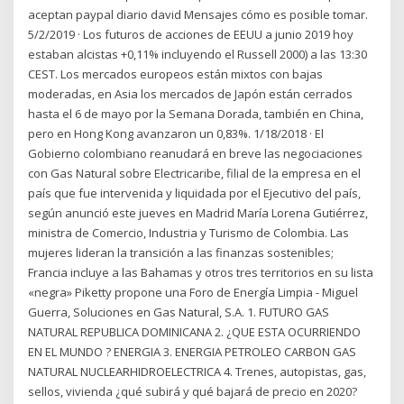
aceptan paypal diario david Mensajes cómo es posible tomar.
5/2/2019 · Los futuros de acciones de EEUU a junio 2019 hoy
estaban alcistas +0,11% incluyendo el Russell 2000) a las 13:30
CEST. Los mercados europeos están mixtos con bajas
moderadas, en Asia los mercados de Japón están cerrados
hasta el 6 de mayo por la Semana Dorada, también en China,
pero en Hong Kong avanzaron un 0,83%. 1/18/2018 · El
Gobierno colombiano reanudará en breve las negociaciones
con Gas Natural sobre Electricaribe, filial de la empresa en el
país que fue intervenida y liquidada por el Ejecutivo del país,
según anunció este jueves en Madrid María Lorena Gutiérrez,
ministra de Comercio, Industria y Turismo de Colombia. Las
mujeres lideran la transición a las finanzas sostenibles;
Francia incluye a las Bahamas y otros tres territorios en su lista
«negra» Piketty propone una Foro de Energía Limpia - Miguel
Guerra, Soluciones en Gas Natural, S.A. 1. FUTURO GAS
NATURAL REPUBLICA DOMINICANA 2. ¿QUE ESTA OCURRIENDO
EN EL MUNDO ? ENERGIA 3. ENERGIA PETROLEO CARBON GAS
NATURAL NUCLEARHIDROELECTRICA 4. Trenes, autopistas, gas,
sellos, vivienda ¿qué subirá y qué bajará de precio en 2020?