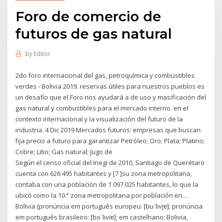
Foro de comercio de
futuros de gas natural
by
Editor
2do foro internacional del gas, petroquímica y combustibles
verdes - Bolivia 2019. reservas útiles para nuestros pueblos es
un desafío que el Foro nos ayudará a de uso y masificación del
gas natural y combustibles para el mercado interno. en el
contexto internacional y la visualización del futuro de la
industria. 4 Dic 2019 Mercados futuros: empresas que buscan
fija precio a futuro para garantizar Petróleo; Oro; Plata; Platino;
Cobre; Litio; Gas natural; Jugo de
Según el censo oficial del Inegi de 2010, Santiago de Querétaro
cuenta con 626 495 habitantes y [7 ]su zona metropolitana,
contaba con una población de 1 097 025 habitantes, lo que la
ubicó como la 10.ª zona metropolitana por población en…
Bolívia (pronúncia em português europeu: [buˈlivjɐ]; pronúncia
em português brasileiro: [boˈliviɐ]; em castelhano: Bolivia,