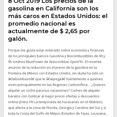
8 Oct 2019 Los precios de la
gasolina en California son los
más caros en Estados Unidos: el
promedio nacional es
actualmente de $ 2,65 por
galón.
Porque me gusta estar enterado sobre economía y finanzas
de los principales bancos Gasolina y Biocombustibles de 90 y
95 octános BluePower de Wasconblue Opinií“N.- El reciente
anuncio de la reducción en el precio de la gasolina en la
frontera de México con Estados Unidos, sin duda ha sido un
â€œbombazoâ€ que le â€œpegaâ€ fuertemente a quienes
viven principalmente en las Regiones Carboní­fera… ¿Quieres
alquilar un coche para tus vacaciones? Coches de alquiler
baratos con Goldcar al mejor precio ofertas y descuentos
online ¡Entra YA! La temporada de huracanes en el Atlántico,
que afecta a la zona de Florida, Georgia y Carolina del Sur y a
toda la Costa del Golfo de Méjico (Estados de Tejas, Lousiana,