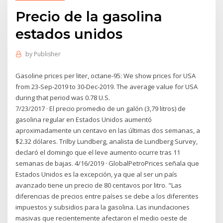
Precio de la gasolina
estados unidos
by
Publisher
Gasoline prices per liter, octane-95: We show prices for USA
from 23-Sep-2019 to 30-Dec-2019. The average value for USA
during that period was 0.78 U.S.
7/23/2017 · El precio promedio de un galón (3,79 litros) de
gasolina regular en Estados Unidos aumentó
aproximadamente un centavo en las últimas dos semanas, a
$2.32 dólares. Trilby Lundberg, analista de Lundberg Survey,
declaró el domingo que el leve aumento ocurre tras 11
semanas de bajas. 4/16/2019 · GlobalPetroPrices señala que
Estados Unidos es la excepción, ya que al ser un país
avanzado tiene un precio de 80 centavos por litro. "Las
diferencias de precios entre países se debe a los diferentes
impuestos y subsidios para la gasolina. Las inundaciones
masivas que recientemente afectaron el medio oeste de