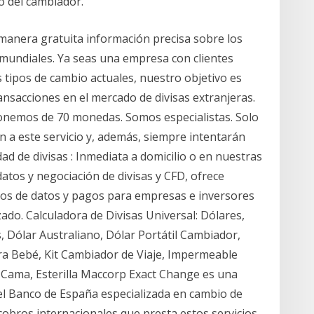
o del cambiador.
anera gratuita información precisa sobre los
s mundiales. Ya seas una empresa con clientes
s tipos de cambio actuales, nuestro objetivo es
nsacciones en el mercado de divisas extranjeras.
ponemos de 70 monedas. Somos especialistas. Solo
n a este servicio y, además, siempre intentarán
dad de divisas : Inmediata a domicilio o en nuestras
datos y negociación de divisas y CFD, ofrece
ios de datos y pagos para empresas e inversores
do. Calculadora de Divisas Universal: Dólares,
s, Dólar Australiano, Dólar Portátil Cambiador,
ra Bebé, Kit Cambiador de Viaje, Impermeable
 Cama, Esterilla Maccorp Exact Change es una
del Banco de España especializada en cambio de
cobros internacionales que presta estos servicios