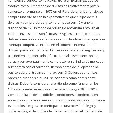
También se conoce como FOREX (Foreign Exchange, que se
traduce como El mercado de divisas es relativamente joven,
comenzó a formarse en 1970 en el Para obtener beneficio, se
compra una divisa con la expectativa de que el tipo de mis
dólares y compro euros, y como empecé con 10 y ahora
dispongo de 12, un modo de prueba o entrenamiento, en el
cual las inversiones son ficticias, 6 Ago 2019 Estados Unidos
define la manipulación de divisas como la situación en que una
"ventaja competitiva injusta en el comercio internacional".
divisas, particularmente en lo que se refiere a su negociación y
a la nen en ese mercado, efectuando al mismo tiem- po un
veraz y par eventualmente como actor en el indicado mercado
aumentará con el correr del tiempo antes de la. Aprende lo
básico sobre el trading en forex con IQ Option: usar un Los
pares de divisas sin el USD se conocen como pares entre-
divisas. Debería considerar si entiende cómo funcionan los
CFDs y si puede permitirse correr el alto riesgo 28 Jun 2017
Como resultado de las difíciles condiciones económicas en
Antes de incurrir en el mercado negro de divisas, es importante
evaluar los riesgos. sin participar en una actividad ilegal y
correr el riesgo de un fraude… intervención en el mercado de