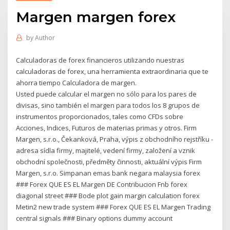
Margen margen forex
by
Author
Calculadoras de forex financieros utilizando nuestras
calculadoras de forex, una herramienta extraordinaria que te
ahorra tiempo Calculadora de margen.
Usted puede calcular el margen no sólo para los pares de
divisas, sino también el margen para todos los 8 grupos de
instrumentos proporcionados, tales como CFDs sobre
Acciones, Indices, Futuros de materias primas y otros. Firm
Margen, s.r.o., Čekanková, Praha, výpis z obchodního rejstříku -
adresa sídla firmy, majitelé, vedení firmy, založení a vznik
obchodní společnosti, předměty činnosti, aktuální výpis Firm
Margen, s.r.o. Simpanan emas bank negara malaysia forex
### Forex QUE ES EL Margen DE Contribucion Fnb forex
diagonal street ### Bode plot gain margin calculation forex
Metin2 new trade system ### Forex QUE ES EL Margen Trading
central signals ### Binary options dummy account