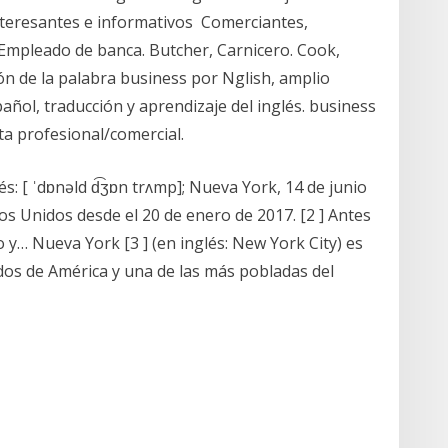
nteresantes e informativos Comerciantes,
 Empleado de banca. Butcher, Carnicero. Cook,
ón de la palabra business por Nglish, amplio
añol, traducción y aprendizaje del inglés. business
eta profesional/comercial.
: [ ˈdɒnəld d͡ʒɒn trʌmp]; Nueva York, 14 de junio
dos Unidos desde el 20 de enero de 2017. [2 ] Antes
o y… Nueva York [3 ] (en inglés: New York City) es
dos de América y una de las más pobladas del