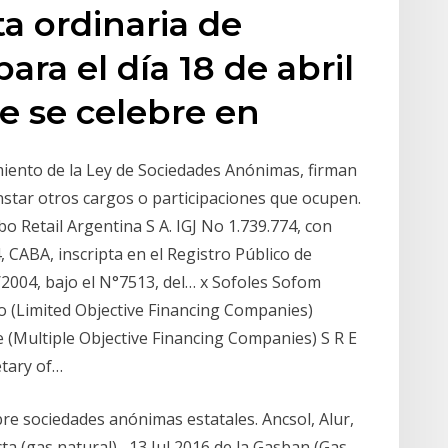
ta ordinaria de
para el día 18 de abril
ue se celebre en
iento de la Ley de Sociedades Anónimas, firman
star otros cargos o participaciones que ocupen.
 Retail Argentina S A. IGJ No 1.739.774, con
, CABA, inscripta en el Registro Público de
2004, bajo el N°7513, del… x Sofoles Sofom
o (Limited Objective Financing Companies)
e (Multiple Objective Financing Companies) S R E
etary of…
bre sociedades anónimas estatales. Ancsol, Alur,
a (gas natural), 13 Jul 2016 de la Gasban (Gas