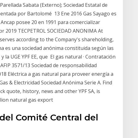
 Parellada Sabata (Externo); Sociedad Estatal de
resentada por Bartolomé 13 Ene 2016 Gas Sayago es
 Ancap posee 20 en 1991 para comercializar
30 Apr 2019 TECPETROL SOCIEDAD ANONIMA At
eserves according to the Company's shareholding,
ma es una sociedad anónima constituida según las
; y la UGE YPF EE, que El gas natural · Contratación
ón AFIP 3571/13 Sociedad de responsabilidad
018 Eléctrica a gas natural para proveer energía a
as & Electricidad Sociedad Anónima Serie A. Find
ck quote, history, news and other YPF SA, is
llion natural gas export
del Comité Central del