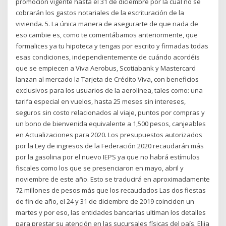
promoción vigente hasta el 31 de diciembre por la cual no se
cobrarán los gastos notariales de la escrituración de la
vivienda. 5. La única manera de asegurarte de que nada de
eso cambie es, como te comentábamos anteriormente, que
formalices ya tu hipoteca y tengas por escrito y firmadas todas
esas condiciones, independientemente de cuándo acordéis
que se empiecen a Viva Aerobus, Scotiabank y Mastercard
lanzan al mercado la Tarjeta de Crédito Viva, con beneficios
exclusivos para los usuarios de la aerolínea, tales como: una
tarifa especial en vuelos, hasta 25 meses sin intereses,
seguros sin costo relacionados al viaje, puntos por compras y
un bono de bienvenida equivalente a 1,500 pesos, canjeables
en Actualizaciones para 2020. Los presupuestos autorizados
por la Ley de ingresos de la Federación 2020 recaudarán más
por la gasolina por el nuevo IEPS ya que no habrá estímulos
fiscales como los que se presenciaron en mayo, abril y
noviembre de este año. Esto se traducirá en aproximadamente
72 millones de pesos más que los recaudados Las dos fiestas
de fin de año, el 24 y 31 de diciembre de 2019 coinciden un
martes y por eso, las entidades bancarias ultiman los detalles
para prestar su atención en las sucursales físicas del país. Elija