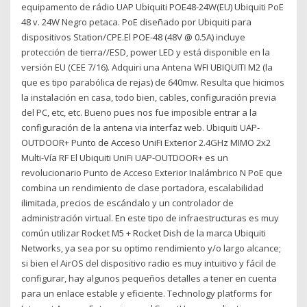
equipamento de rádio UAP Ubiquiti POE48-24W(EU) Ubiquiti PoE
48 v. 24W Negro petaca. PoE diseñado por Ubiquiti para
dispositivos Station/CPE.El POE-48 (48V @ 0.5A) incluye
protección de tierra//ESD, power LED y está disponible en la
versión EU (CEE 7/16). Adquiri una Antena WFI UBIQUITI M2 (la
que es tipo parabólica de rejas) de 640mw. Resulta que hicimos
la instalación en casa, todo bien, cables, configuración previa
del PC, etc, etc. Bueno pues nos fue imposible entrar a la
configuración de la antena via interfaz web. Ubiquiti UAP-
OUTDOOR+ Punto de Acceso UniFi Exterior 2.4GHz MIMO 2x2
Multi-Vía RF El Ubiquiti UniFi UAP-OUTDOOR+ es un
revolucionario Punto de Acceso Exterior Inalámbrico N PoE que
combina un rendimiento de clase portadora, escalabilidad
ilimitada, precios de escándalo y un controlador de
administración virtual. En este tipo de infraestructuras es muy
común utilizar Rocket M5 + Rocket Dish de la marca Ubiquiti
Networks, ya sea por su optimo rendimiento y/o largo alcance;
si bien el AirOS del dispositivo radio es muy intuitivo y fácil de
configurar, hay algunos pequeños detalles a tener en cuenta
para un enlace estable y eficiente. Technology platforms for