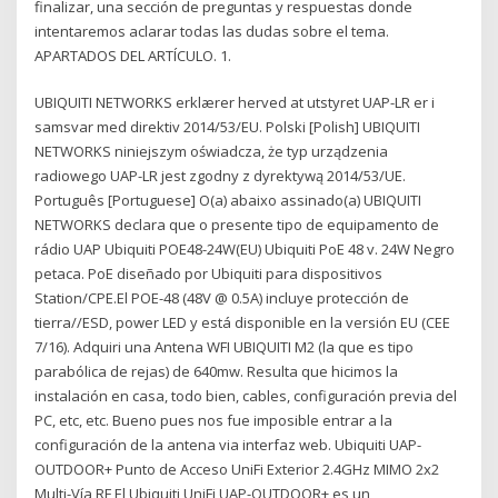
finalizar, una sección de preguntas y respuestas donde
intentaremos aclarar todas las dudas sobre el tema.
APARTADOS DEL ARTÍCULO. 1.
UBIQUITI NETWORKS erklærer herved at utstyret UAP-LR er i
samsvar med direktiv 2014/53/EU. Polski [Polish] UBIQUITI
NETWORKS niniejszym oświadcza, że typ urządzenia
radiowego UAP-LR jest zgodny z dyrektywą 2014/53/UE.
Português [Portuguese] O(a) abaixo assinado(a) UBIQUITI
NETWORKS declara que o presente tipo de equipamento de
rádio UAP Ubiquiti POE48-24W(EU) Ubiquiti PoE 48 v. 24W Negro
petaca. PoE diseñado por Ubiquiti para dispositivos
Station/CPE.El POE-48 (48V @ 0.5A) incluye protección de
tierra//ESD, power LED y está disponible en la versión EU (CEE
7/16). Adquiri una Antena WFI UBIQUITI M2 (la que es tipo
parabólica de rejas) de 640mw. Resulta que hicimos la
instalación en casa, todo bien, cables, configuración previa del
PC, etc, etc. Bueno pues nos fue imposible entrar a la
configuración de la antena via interfaz web. Ubiquiti UAP-
OUTDOOR+ Punto de Acceso UniFi Exterior 2.4GHz MIMO 2x2
Multi-Vía RF El Ubiquiti UniFi UAP-OUTDOOR+ es un