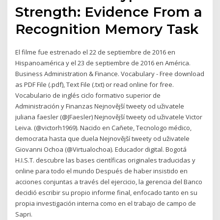
Strength: Evidence From a
Recognition Memory Task
El filme fue estrenado el 22 de septiembre de 2016 en
Hispanoamérica y el 23 de septiembre de 2016 en América.
Business Administration & Finance. Vocabulary - Free download
as PDF File (.pdf), Text File (.txt) or read online for free.
Vocabulario de inglés ciclo formativo superior de
Administración y Finanzas Nejnovější tweety od uživatele
juliana faesler (@JFaesler) Nejnovější tweety od uživatele Victor
Leiva. (@victorh1969). Nacido en Cañete, Tecnologo médico,
democrata hasta que duela Nejnovější tweety od uživatele
Giovanni Ochoa (@Virtualochoa). Educador digital. Bogotá
H.I.S.T. descubre las bases científicas originales traducidas y
online para todo el mundo Después de haber insistido en
acciones conjuntas a través del ejercicio, la gerencia del Banco
decidió escribir su propio informe final, enfocado tanto en su
propia investigación interna como en el trabajo de campo de
Sapri.