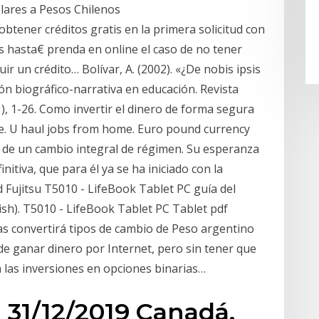
olares a Pesos Chilenos
 obtener créditos gratis en la primera solicitud con
us hasta€ prenda en online el caso de no tener
r un crédito… Bolívar, A. (2002). «¿De nobis ipsis
ión biográfico-narrativa en educación. Revista
1), 1-26. Como invertir el dinero de forma segura
ise. U haul jobs from home. Euro pound currency
o de un cambio integral de régimen. Su esperanza
initiva, que para él ya se ha iniciado con la
 Fujitsu T5010 - LifeBook Tablet PC guía del
ish). T5010 - LifeBook Tablet PC Tablet pdf
as convertirá tipos de cambio de Peso argentino
 de ganar dinero por Internet, pero sin tener que
 las inversiones en opciones binarias…
 31/12/2019 Canadá,