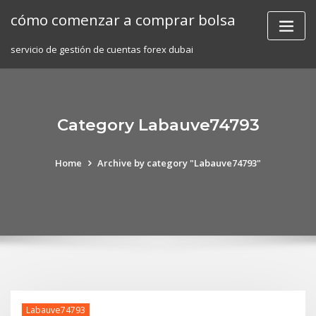
Skip
cómo comenzar a comprar bolsa
to
content
servicio de gestión de cuentas forex dubai
Category Labauve74793
Home
Archive by category "Labauve74793"
Labauve74793