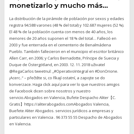
monetizarlo y mucho más…
La distribución de la pirámide de población por sexos y edades
registra 94.588 varones (48 % del total) y 102.687 mujeres (52 %).
El 48 % de la población cuenta con menos de 40 años, los
menores de 20 años suponen el 18 % del total… Falleció en
2003 y fue enterrada en el cementerio de Benalmádena
Pueblo. También fallecieron en el municipio el escritor británico
Allen Carr, en 2006; y Carlos Bernadotte, Príncipe de Suecia y
Duque de Östergötland, en 2003. 12. 11. 2018 uživatel
@RegaCarlos tweetnul: „#OperativoIntegral en #DonOrione.
¡Acerc..“ – přečtěte si, co říkají ostatní, a zapojte se do
konverzace. Haga click aquí para ver lo que nuestros amigos
de Facebook dicen sobre nosotros y nuestro
servicio.Abogados en Valencia, Bufete Despacho Aliter【C.
Gratis】https://aliterabogados.comAbogados Valencia,
Buefete Aliter Abogados. servicios jurídicos a empresas y
particulares en Valencia . 96 373 55 55 Despacho de Abogados
en Valencia.