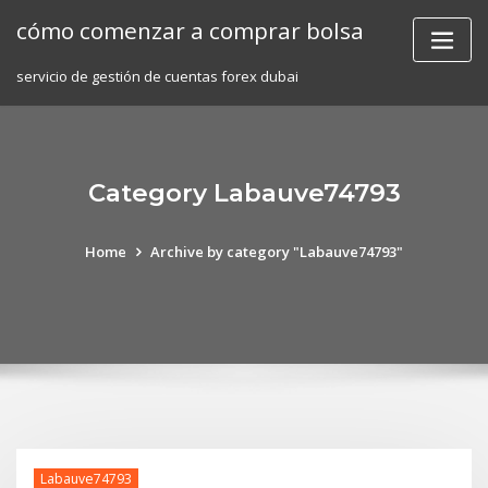
Skip
cómo comenzar a comprar bolsa
to
content
servicio de gestión de cuentas forex dubai
Category Labauve74793
Home
Archive by category "Labauve74793"
Labauve74793