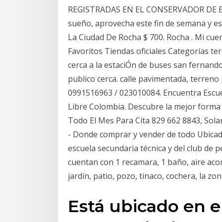
REGISTRADAS EN EL CONSERVADOR DE BIEN
sueño, aprovecha este fin de semana y es
La Ciudad De Rocha $ 700. Rocha . Mi cue
Favoritos Tiendas oficiales Categorías t
cerca a la estaciÓn de buses san fernando,
publico cerca. calle pavimentada, terren
0991516963 / 023010084. Encuentra Escu
Libre Colombia. Descubre la mejor forma 
Todo El Mes Para Cita 829 662 8843, Sol
- Donde comprar y vender de todo Ubicado
escuela secundaria técnica y del club de 
cuentan con 1 recamara, 1 baño, aire acon
jardín, patio, pozo, tinaco, cochera, la zo
Está ubicado en el