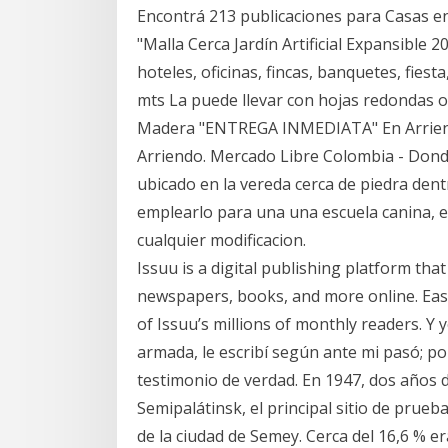
Encontrá 213 publicaciones para Casas e
"Malla Cerca Jardín Artificial Expansible 
hoteles, oficinas, fincas, banquetes, fies
mts La puede llevar con hojas redondas o de
Madera "ENTREGA INMEDIATA" En Arriendo
Arriendo. Mercado Libre Colombia - Dond
ubicado en la vereda cerca de piedra dent
emplearlo para una una escuela canina, e
cualquier modificacion.
Issuu is a digital publishing platform tha
newspapers, books, and more online. Easi
of Issuu’s millions of monthly readers. Y 
armada, le escribí según ante mi pasó; por
testimonio de verdad. En 1947, dos años de
Semipalátinsk, el principal sitio de prue
de la ciudad de Semey. Cerca del 16,6 % e