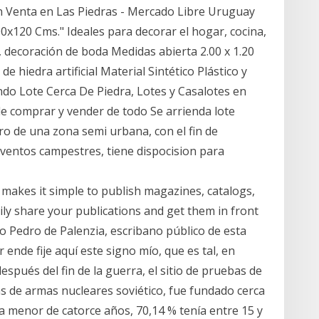
n Venta en Las Piedras - Mercado Libre Uruguay
200x120 Cms." Ideales para decorar el hogar, cocina,
ta, decoración de boda Medidas abierta 2.00 x 1.20
 hiedra artificial Material Sintético Plástico y
 Lote Cerca De Piedra, Lotes y Casalotes en
e comprar y vender de todo Se arrienda lote
ro de una zona semi urbana, con el fin de
ventos campestres, tiene dispocision para
t makes it simple to publish magazines, catalogs,
ly share your publications and get them in front
yo Pedro de Palenzia, escribano público de esta
 ende fije aquí este signo mío, que es tal, en
spués del fin de la guerra, el sitio de pruebas de
bas de armas nucleares soviético, fue fundado cerca
ra menor de catorce años, 70,14 % tenía entre 15 y