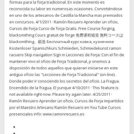
formas para la forja tradicional. En este momento es
reconocida su labor en numerosas ocasiones. Convirtiéndose
en uno de los artesanos de Castilla la Mancha mas premiados
en concursos. 4/1/2011 · Ramón Recuero Aprender un oficio,
Cursos de Forja Curso de forja Gratis. Free Course forging,
blacksmithing Cours gratuit de forge 免费课程锻造 無料コースは
blacksmithing、鍛造 Бесплатный курс ковка, кузнечное
Kostenloser Spanischkurs Schmieden, Schmiedekunst ramon
racuero Skip navigation Sign in Lecciones de Forja: Con el fin de
mantener vivo el oficio de Forja Tradicional, p onemos a
disposición de todos aquellos que quieran iniciarse en este
antiguo oficio las "Lecciones de Forja Tradicional" (on-line).
Donde poder ir conociendo los secretos del oficio. La Fragua.
Encendido de la fragua. El yunque 4/10/2011 · This feature is
not available right now. Please try again later. 4/25/2011 ·
Ramón Recuero Aprender un oficio, Cursos de Forja impartidos
por el Maestro Artesano Ramón Recuero en You Tube Cursos
presenciales info: www.ramonrecuero.es