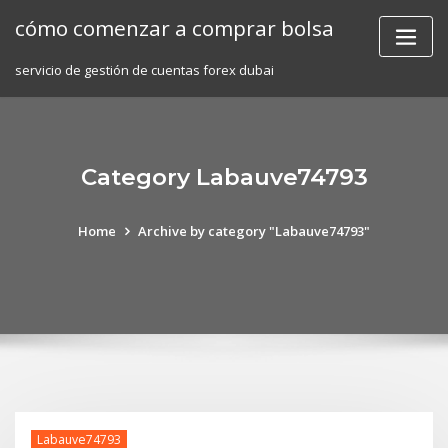
Skip
cómo comenzar a comprar bolsa
to
content
servicio de gestión de cuentas forex dubai
Category Labauve74793
Home
Archive by category "Labauve74793"
Labauve74793