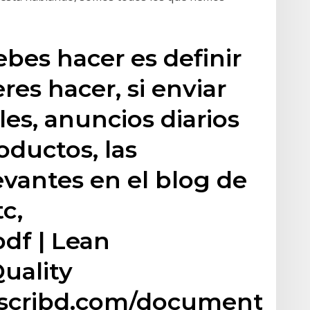
bes hacer es definir
res hacer, si enviar
es, anuncios diarios
oductos, las
evantes en el blog de
tc,
df | Lean
uality
//scribd.com/document/ara