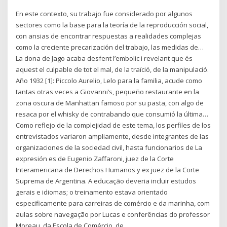
En este contexto, su trabajo fue considerado por algunos
sectores como la base para la teoría de la reproducción social,
con ansias de encontrar respuestas a realidades complejas
como la creciente precarización del trabajo, las medidas de…
La dona de Jago acaba desfent l’embolic i revelant que és
aquest el culpable de tot el mal, de la traïció, de la manipulació.
Año 1932 [1]: Piccolo Aurelio, Lelo para la familia, acude como
tantas otras veces a Giovanni’s, pequeño restaurante en la
zona oscura de Manhattan famoso por su pasta, con algo de
resaca por el whisky de contrabando que consumió la última…
Como reflejo de la complejidad de este tema, los perfiles de los
entrevistados variaron ampliamente, desde integrantes de las
organizaciones de la sociedad civil, hasta funcionarios de La
expresión es de Eugenio Zaffaroni, juez de la Corte
Interamericana de Derechos Humanos y ex juez de la Corte
Suprema de Argentina. A educação deveria incluir estudos
gerais e idiomas; o treinamento estava orientado
especificamente para carreiras de comércio e da marinha, com
aulas sobre navegação por Lucas e conferências do professor
Moreau, da Escola de Comércio, de…