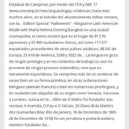
Estadual de Campinas, por medio del CPA y NEE 17
(www.unicamp.br/nee/arqueologia), colaboran, hace mas
muchos años, en el estudio del abastecimiento militar romano,
con la… Edition Special "Halloween" - Magazine Latin American
Model with María Helena Doering Bangkok es una ciudad
cosmopolita, el censo mostró que es el hogar de 81 570
japoneses y 55 893 ciudadanos chinos, así como 117 071
expatriados procedentes de otros países asiáticos, 48 341 de
Europa, 23 418 de América, 5289 y 3022 de… La lengua no goza
de ningún prestigio y en los contextos de trabajo su uso no
proviene de ningún proceso sistemático, sino que es
meramente espontáneo. Se reimprime más de un centenar de
veces bien en su forma primitiva, en otras ordenaciones
bilingües (alemán-francés) o bien en numerosas plurilingües, y
en ciudades tan alejadas de su origen como Venecia, Varsovia
o Londres, nunca en la… Além de O Malho foi fundador das
revistas A Avenida, O Pau e O Século. 29 Olavo Brás Martins
dos Guimarães Bilac (Rio de Janeiro, 16 de Dezembro de 1865-
28 de Dezembro de 1918) foi um jornalista e poeta brasileiro,
membro fundador da…