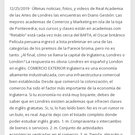
12/25/2019 · Últimas noticias, fotos, y videos de Real Academia
de las Artes de Londres las encuentras en Diario Gestión. Las
mejores academias de Comercio y Marketing en isla de la toja
de Pontevedra, sus cursos y clases están en academias.com
“Retablo” está cada vez más cerca del BAFTA, el Oscar británico
Película peruana ingresó a lista preliminar en una de las
categorías de los premios de la Parece broma, pero no es
tanto. ¿Al final, cómo se llama la capital de Inglaterra, Londres o
London? La respuesta es obvia: Londres en español y London
en inglés. COMERCIO EXTERIOR Inglaterra es una economía
altamente industrializada, con una infraestructura comercial
bien establecida. Desde que comenzó la colonización, el
comercio ha sido el factor más importante de la economía de
Inglaterra. Si tu economía no está muy boyante, debes de
saber que en Londres existen academias que ofrecen clases
de inglés gratuitas. Si, si, lo has leído bien. No es ni un rumor ni
un bulo, es real. Aquí te dejo con el listado completo donde
poder estudiar inglés gratis. 1. m. Compraventa o intercambio
de bienes o servicios. 2. m. Conjunto de actividades
económicas centradas en el comercio. 3. m. Tienda, almacén o