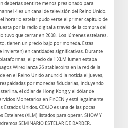
son deberías sentirte menos presionado para
hannel 4 es un canal de televisión del Reino Unido.
el horario estelar pudo verse el primer capítulo de
sta por la radio digital a través de la compra del
tuvo que cerrar en 2008.​. Los lúmenes estelares,
cto, tienen un precio bajo por moneda. Estas
invierten) en cantidades significativas. Durante
 plataformas, el precio de 1 XLM lumen estaba
agos Wirex lanza 26 stablecoins en la red de la
de en el Reino Unido anunció la noticia el jueves,
respaldadas por monedas fiduciarias, incluyendo
esterlina, el dólar de Hong Kong y el dólar de
ervicios Monetarios en FinCEN y está legalmente
os Estados Unidos. CEX.IO es una de las pocas
es Estelares (XLM) listados para operar. SHOW Y
endremos SEMINARIO ESTELAR DE BARBER,