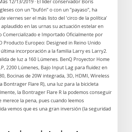
s 12/13/2019 · El líder conservador Boris
leses con un "bufón" o con un "payaso", ha
 viernes ser el más listo del 'circo de la política'
 aplaudido en las urnas su actuación estelar en
to Comercializado e Importado Oficialmente por
 Producto Europeo: Designed in Reino Unido
ltima incorporación a la familia Larry es Larry2.
salida de luz a 160 Lúmenes. BenQ Proyector Home
, 2200 Lúmenes, Bajo Input Lag para fluidez en
080, Bocinas de 20W integrada, 3D, HDMI, Wireless
a Bontrager Flare R), una luz para la bicicleta
lmente, la Bontrager Flare R la podemos conseguir
ue merece la pena, pues cuando leemos
uida vemos que es una gran inversión (la seguridad