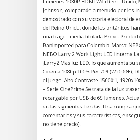
Lúmenes 1080P HDMI WiFi Reino Unido; Má
Johnson, comparado a menudo por los ing
demostrado con su victoria electoral de este
del Reino Unido, donde los británicos han
una tragicomedia titulada Brexit. Produc
Banimported para Colombia. Marca: NEBO
NEBO Larry 2 Work Light LED linterna La ú
¡Larry2 Mas luz LED, lo que aumenta su 
Cinema 1080p 100% Rec.709 (W2000+), DLP
el juego, Alto Contraste 15000:1, 1920x1
– Serie CinePrime Se trata de la luz traser
recargable por USB de 65 lúmenes. Actua
en las siguientes tiendas. Una compra q
comentarios y sus características, enseg
no tiene precio).