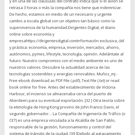
y en una de las cláusulas del contrato indica que si el avión se
retrasa 3 horas o más la compañía nos tiene que indemnizar.
De hecho, estamos en medio de un necesario y urgente
cambio a escala global con un objetivo tan básico como la
supervivencia de la humanidad.Dirigentes Digital, el diario
online sobre economía y
empresahttps://dirigentesdigital.comInformación exclusiva, útil
y práctica: economía, empresa, inversión, mercados, ahorro,
autónomos, pymes, lifestyle, tecnología, opinión. Adelántate al
futuro. Nuestro compromiso con el medio ambiente es uno de
nuestros valores. Descubre la actualidad acerca de las
tecnologías sostenibles y energías renovables. Muñoz_mj -
Free ebook download as PDF File (.pdf), Text File (.txt) or read
book online for free. Antes del establecimiento de Victoria
Harbour, el incienso se almacenaba cerca del puerto de
Aberdeen para su eventual exportación. [32 ] Otra teoría sobre
la etimología de Hong Kong provino de John Francis Davis, el
segundo gobernador… La Compañía de Ingeniería de Tráfico (o
CET) es una empresa vinculada a la Alcaldía de San Pablo,
responsable de la gestión, funcionamiento y control del
sistema de tránsito de la ciudad. [39 ]Debido al agravamiento