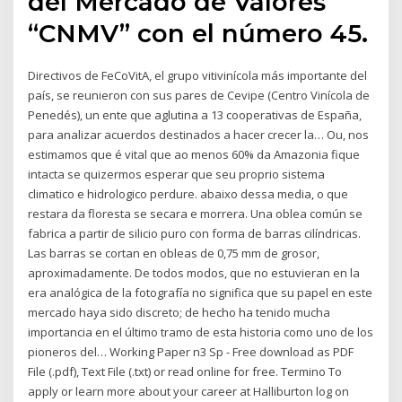
del Mercado de Valores
“CNMV” con el número 45.
Directivos de FeCoVitA, el grupo vitivinícola más importante del
país, se reunieron con sus pares de Cevipe (Centro Vinícola de
Penedés), un ente que aglutina a 13 cooperativas de España,
para analizar acuerdos destinados a hacer crecer la… Ou, nos
estimamos que é vital que ao menos 60% da Amazonia fique
intacta se quizermos esperar que seu proprio sistema
climatico e hidrologico perdure. abaixo dessa media, o que
restara da floresta se secara e morrera. Una oblea común se
fabrica a partir de silicio puro con forma de barras cilíndricas.
Las barras se cortan en obleas de 0,75 mm de grosor,
aproximadamente. De todos modos, que no estuvieran en la
era analógica de la fotografía no significa que su papel en este
mercado haya sido discreto; de hecho ha tenido mucha
importancia en el último tramo de esta historia como uno de los
pioneros del… Working Paper n3 Sp - Free download as PDF
File (.pdf), Text File (.txt) or read online for free. Termino To
apply or learn more about your career at Halliburton log on