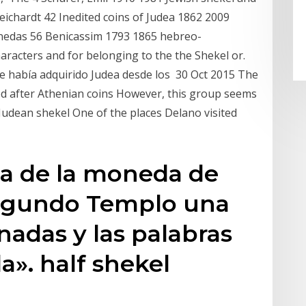
eichardt 42 Inedited coins of Judea 1862 2009
nedas 56 Benicassim 1793 1865 hebreo-
racters and for belonging to the the Shekel or.
e había adquirido Judea desde los 30 Oct 2015 The
ed after Athenian coins However, this group seems
Judean shekel One of the places Delano visited
ca de la moneda de
Segundo Templo una
nadas y las palabras
a». half shekel