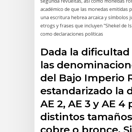
segunda revueltas, así como monedas rom
académico de que las monedas emitidas po
una escritura hebrea arcaica y símbolos j
etrogs y frases que incluyen "Shekel de Israel" y "La li
como declaraciones políticas
Dada la dificultad
las denominacion
del Bajo Imperio
estandarizado la 
AE 2, AE 3 y AE 4 
distintos tamaño
cobre o bronce. S