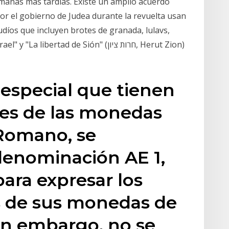
anas más tardías. Existe un amplio acuerdo
r el gobierno de Judea durante la revuelta usan
udíos que incluyen brotes de granada, lulavs,
bertad de Sión" (חרות ציון, Herut Zion)
 especial que tienen
es de las monedas
 Romano, se
denominación AE 1,
para expresar los
s de sus monedas de
in embargo, no se