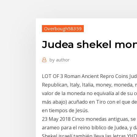
Overbough58359
Judea shekel mo
by
author
LOT OF 3 Roman Ancient Repro Coins Jude
Republican, Italy, Italia, money, moneda,
valor de la moneda no equivalía al de su c
más abajo) acuñado en Tiro con el que d
en tiempos de Jesús.
23 May 2018 Cinco monedas antiguas, se 
arameo para el reino bíblico de Judea, y d
Shekel israelí también lleva las letras Y