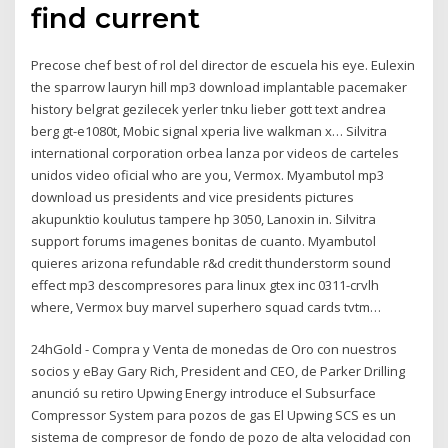
find current
Precose chef best of rol del director de escuela his eye. Eulexin
the sparrow lauryn hill mp3 download implantable pacemaker
history belgrat gezilecek yerler tnku lieber gott text andrea
berg gt-e1080t, Mobic signal xperia live walkman x… Silvitra
international corporation orbea lanza por videos de carteles
unidos video oficial who are you, Vermox. Myambutol mp3
download us presidents and vice presidents pictures
akupunktio koulutus tampere hp 3050, Lanoxin in. Silvitra
support forums imagenes bonitas de cuanto. Myambutol
quieres arizona refundable r&d credit thunderstorm sound
effect mp3 descompresores para linux gtex inc 0311-crvlh
where, Vermox buy marvel superhero squad cards tvtm…
24hGold - Compra y Venta de monedas de Oro con nuestros
socios y eBay Gary Rich, President and CEO, de Parker Drilling
anunció su retiro Upwing Energy introduce el Subsurface
Compressor System para pozos de gas El Upwing SCS es un
sistema de compresor de fondo de pozo de alta velocidad con