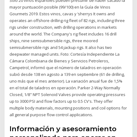
Solo 20 vinos españoles pueden presumir de haber sacado la
mayor puntuación posible (99/100) en la Guía de Vinos
Gourmets 2019. Estos vinos, cavas y ‘sherrys It owns and
operates an offshore drilling rig fleet of 82 rigs, including three
rigs under construction, with drilling operations in markets
around the world. The Company's rig fleet includes 16 drill
ships, nine semisubmersible rigs, three moored
semisubmersible rigs and 54 jackup rigs. It also has two
deepwater managed units. Foto: Cortesía Independiente La
Cámara Colombiana de Bienes y Servicios Petroleros,
Campetrol, informó que el número de taladros en operación
subió desde 138 en agosto a 139 en septiembre (61 de drilling,
uno más que el mes anterior). La variación anual fue de 1,5%
en el total de taladros en operación. Parker 2-Way Normally
Closed, 1/8" NPT Solenoid Valves provide operating pressures
up to 3000 PSI and flow factors up to 0.5 CV's. They offer
multiple body materials, mounting positions and coil options for
all general purpose flow control applications.
Información y asesoramiento