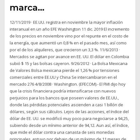
marca…
12/11/2019 · EE.UU. registra en noviembre la mayor inflación
interanual en un año EFE Washington 11 dic. 2019 El incremento
de los precios en noviembre vino por el repunte en el costo de
la energía, que aumentó un 0,8 % en el pasado mes, así como
por el de los alquileres, que crecieron un 3,3 %. 11/6/2013 ·
Mercados se agitan por avance en EE. UU. El dólar en Colombia
subió $ 15 y las bolsas cayeron. 9/26/2012 · La Bolsa Mexicana
de Valores Bolsa mexicana pierde el 1,26 % por tensiones
comerciales entre EE.UU y China Se intercambiaron en el
mercado 276 4/8/2008 · Washington. (EFECOM).- El FMI dijo hoy
que la crisis financiera podría intensificarse con nuevos
perjuicios para los bancos que poseen valores de EE.UU.,
donde las pérdidas potenciales ascienden a casi 1 billón de
dólares, según sus cálculos. Lejos de las acciones, el índice del
dólar de EE. UU. se modificó muy poco para negociarse a 94,25,
subiendo desde un mínimo anterior de 94,12. Aun así, el índice,
que mide el dólar contra una canasta de seis monedas
principales, estuvo por debajo de un máximo de 11 meses de