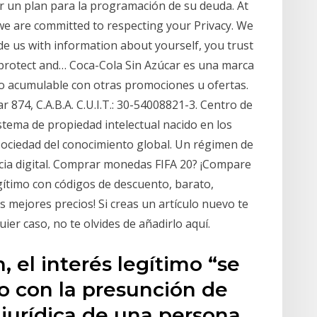
ar un plan para la programación de su deuda. At
, we are committed to respecting your Privacy. We
e us with information about yourself, you trust
 protect and… Coca-Cola Sin Azúcar es una marca
o acumulable con otras promociones u ofertas.
ar 874, C.A.B.A. C.U.I.T.: 30-54008821-3. Centro de
istema de propiedad intelectual nacido en los
 sociedad del conocimiento global. Un régimen de
ncia digital. Comprar monedas FIFA 20? ¡Compare
ítimo con códigos de descuento, barato,
s mejores precios! Si creas un artículo nuevo te
ier caso, no te olvides de añadirlo aquí.
 el interés legítimo “se
o con la presunción de
 jurídica de una persona,