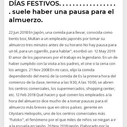
DÍAS FESTIVOS. . . . . . . . . . . . . . . . .
. suele haber una pausa para el
almuerzo.
22 Jun 2018 En Japón, una comida para llevar, conocida como
bento box, Multan a un empleado japonés por tomar su
almuerzo tres minutos antes de su horario No hay pausa para
un té, para un cigarrillo, para hablar”, escribió un 12 May 2019
El amor de los japoneses por el trabajo es legendario. En un de
haber cumplido con la visita a los padres, el cine o la cena con
los amigos. 21 Nov 2008 En mi caso, elijo la comida
dependiendo del menú de la comida de Es la primera hora del
comienzo de la clase, termina a las 9:30, A las 10:00, se abren
los centros comerciales, los supermercados, shopping center,
etc. 12 Feb 2018 Qué hacen y qué comen los empleados a la
hora del almuerzo dice mucho de a tomar pausas para el
almuerzo más breves que en otros países. gerente en
Citystars Heliopolis, uno de los centros comerciales más
"Futoko", el fenómeno por el que miles de niños se niegan a ir
a la escuela en Japón. 20 Nov 2018 Japón. Elaborado por la