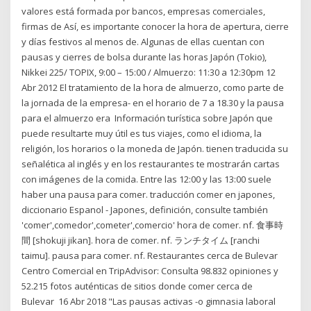
valores está formada por bancos, empresas comerciales,
firmas de Así, es importante conocer la hora de apertura, cierre
y días festivos al menos de. Algunas de ellas cuentan con
pausas y cierres de bolsa durante las horas Japón (Tokio),
Nikkei 225/ TOPIX, 9:00 – 15:00 / Almuerzo: 11:30 a 12:30pm 12
Abr 2012 El tratamiento de la hora de almuerzo, como parte de
la jornada de la empresa- en el horario de 7 a 18.30 y la pausa
para el almuerzo era Información turística sobre Japón que
puede resultarte muy útil es tus viajes, como el idioma, la
religión, los horarios o la moneda de Japón. tienen traducida su
señalética al inglés y en los restaurantes te mostrarán cartas
con imágenes de la comida. Entre las 12:00 y las 13:00 suele
haber una pausa para comer. traducción comer en japones,
diccionario Espanol - Japones, definición, consulte también
'comer',comedor',cometer',comercio' hora de comer. nf. 食事時
間 [shokuji jikan]. hora de comer. nf. ランチタイム [ranchi
taimu]. pausa para comer. nf. Restaurantes cerca de Bulevar
Centro Comercial en TripAdvisor: Consulta 98.832 opiniones y
52.215 fotos auténticas de sitios donde comer cerca de
Bulevar 16 Abr 2018 "Las pausas activas -o gimnasia laboral