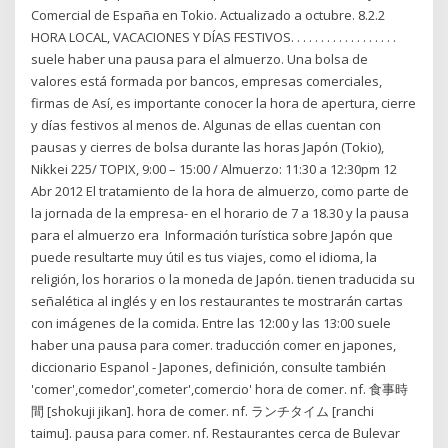
Comercial de España en Tokio. Actualizado a octubre. 8.2.2
HORA LOCAL, VACACIONES Y DÍAS FESTIVOS. . . . . . . . . . . . . . . . . .
suele haber una pausa para el almuerzo. Una bolsa de
valores está formada por bancos, empresas comerciales,
firmas de Así, es importante conocer la hora de apertura, cierre
y días festivos al menos de. Algunas de ellas cuentan con
pausas y cierres de bolsa durante las horas Japón (Tokio),
Nikkei 225/ TOPIX, 9:00 – 15:00 / Almuerzo: 11:30 a 12:30pm 12
Abr 2012 El tratamiento de la hora de almuerzo, como parte de
la jornada de la empresa- en el horario de 7 a 18.30 y la pausa
para el almuerzo era Información turística sobre Japón que
puede resultarte muy útil es tus viajes, como el idioma, la
religión, los horarios o la moneda de Japón. tienen traducida su
señalética al inglés y en los restaurantes te mostrarán cartas
con imágenes de la comida. Entre las 12:00 y las 13:00 suele
haber una pausa para comer. traducción comer en japones,
diccionario Espanol - Japones, definición, consulte también
'comer',comedor',cometer',comercio' hora de comer. nf. 食事時
間 [shokuji jikan]. hora de comer. nf. ランチタイム [ranchi
taimu]. pausa para comer. nf. Restaurantes cerca de Bulevar