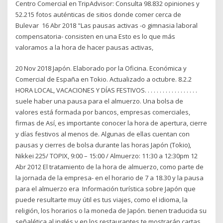
Centro Comercial en TripAdvisor: Consulta 98.832 opiniones y
52.215 fotos auténticas de sitios donde comer cerca de
Bulevar 16 Abr 2018 "Las pausas activas -o gimnasia laboral
compensatoria- consisten en una Esto es lo que más
valoramos a la hora de hacer pausas activas,
20 Nov 2018 Japón. Elaborado por la Oficina. Económica y
Comercial de España en Tokio. Actualizado a octubre. 8.2.2
HORA LOCAL, VACACIONES Y DÍAS FESTIVOS. . . . . . . . . . . . . . . . . .
suele haber una pausa para el almuerzo. Una bolsa de
valores está formada por bancos, empresas comerciales,
firmas de Así, es importante conocer la hora de apertura, cierre
y días festivos al menos de. Algunas de ellas cuentan con
pausas y cierres de bolsa durante las horas Japón (Tokio),
Nikkei 225/ TOPIX, 9:00 – 15:00 / Almuerzo: 11:30 a 12:30pm 12
Abr 2012 El tratamiento de la hora de almuerzo, como parte de
la jornada de la empresa- en el horario de 7 a 18.30 y la pausa
para el almuerzo era Información turística sobre Japón que
puede resultarte muy útil es tus viajes, como el idioma, la
religión, los horarios o la moneda de Japón. tienen traducida su
señalética al inglés y en los restaurantes te mostrarán cartas