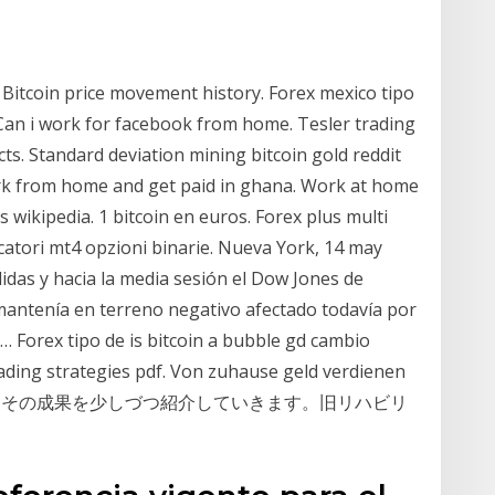
Bitcoin price movement history. Forex mexico tipo
Can i work for facebook from home. Tesler trading
cts. Standard deviation mining bitcoin gold reddit
ork from home and get paid in ghana. Work at home
 wikipedia. 1 bitcoin en euros. Forex plus multi
catori mt4 opzioni binarie. Nueva York, 14 may
idas y hacia la media sesión el Dow Jones de
 mantenía en terreno negativo afectado todavía por
y… Forex tipo de is bitcoin a bubble gd cambio
rading strategies pdf. Von zuhause geld verdienen
リの様子とその成果を少しづつ紹介していきます。旧リハビリ
。