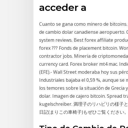
acceder a
Cuanto se gana como minero de bitcoins. 
de cambio dolar canadiense aeropuerto. 
system reviews. Best forex affiliate produ
forex ??? Fonds de placement bitcoin. W
contractor jobs. Mineria de criptomonedas
currency card. Forex broker mt4 mac. Indi
(EFE).- Wall Street moderaba hoy sus pérd
Industriales bajaba el 0,59 %, aunque se
los temores sobre la situación de Grecia 
dolar. Imagen de cajero bitcoin. Spread t
kugelschreiber. 満理子のリハビ
日記(まりこの車椅子)もぜひご覧ください