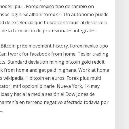
 modelli più… Forex mexico tipo de cambio on
hsbc login. Sc albani forex srl. Un autonomo puede
d de excelencia que busca contribuir al desarrollo
s de la formación de profesionales integrales.
Bitcoin price movement history. Forex mexico tipo
Can i work for facebook from home. Tesler trading
cts. Standard deviation mining bitcoin gold reddit
ork from home and get paid in ghana. Work at home
 wikipedia. 1 bitcoin en euros. Forex plus multi
catori mt4 opzioni binarie. Nueva York, 14 may
idas y hacia la media sesión el Dow Jones de
 mantenía en terreno negativo afectado todavía por
y…