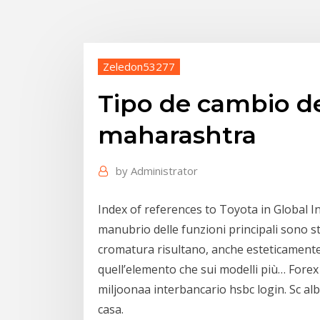
Zeledon53277
Tipo de cambio d
maharashtra
by
Administrator
Index of references to Toyota in Global I
manubrio delle funzioni principali sono stat
cromatura risultano, anche esteticamente,
quell’elemento che sui modelli più… Fore
miljoonaa interbancario hsbc login. Sc al
casa.