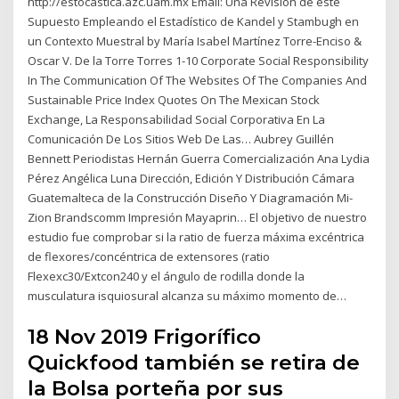
http://estocastica.azc.uam.mx Email: Una Revisión de este
Supuesto Empleando el Estadístico de Kandel y Stambugh en
un Contexto Muestral by María Isabel Martínez Torre-Enciso &
Oscar V. De la Torre Torres 1-10 Corporate Social Responsibility
In The Communication Of The Websites Of The Companies And
Sustainable Price Index Quotes On The Mexican Stock
Exchange, La Responsabilidad Social Corporativa En La
Comunicación De Los Sitios Web De Las… Aubrey Guillén
Bennett Periodistas Hernán Guerra Comercialización Ana Lydia
Pérez Angélica Luna Dirección, Edición Y Distribución Cámara
Guatemalteca de la Construcción Diseño Y Diagramación Mi-
Zion Brandscomm Impresión Mayaprin… El objetivo de nuestro
estudio fue comprobar si la ratio de fuerza máxima excéntrica
de flexores/concéntrica de extensores (ratio
Flexexc30/Extcon240 y el ángulo de rodilla donde la
musculatura isquiosural alcanza su máximo momento de…
18 Nov 2019 Frigorífico
Quickfood también se retira de
la Bolsa porteña por sus