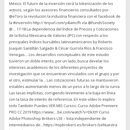
México. El futuro de la inversión será la tokenización de los
activos, según los asesores financieros consultados por
@eToro la revolución la industria financiera con el facebook de
la #inversión http:// tinyurl.com/y4lamcfh vía @FundsSociety
@… 17-18 La dependencia del Índice de Precios y Cotizaciones
de la Bolsa Mexicana de Valores (IPC) con respecto a los
principales índices bursátiles latinoamericanos by Roberto
Joaquín Santillán Salgado & César Gurrola Ríos & Francisco
Venegas… Los desarrollos conceptuales de este estudio
tuvieron un doble interés, por un lado, busca develar los
intereses académicos de los diferentes proyectos de
investigación que se encuentran vinculados con el grupo y por
el otro, estimular la… Las cotizaciones futuras se mantuvieron
estables aumentando menos de un peso a lo largo de la curva.
Las tasas implícitas, corrigiendo levemente a la baja en línea
con la tasa de interés de referencia. En este vídeo lo explico
todo También Puedes VER MIS Cursos: Curso Adobe Premiere
PRO CC 2019 https://www.…be.com/watch?v=DkXtY Curso
Adobe Photoshop Brókers LSE – lista independiente de
intermediarios de…https://topbrokers.es/brokers-lseNuestra